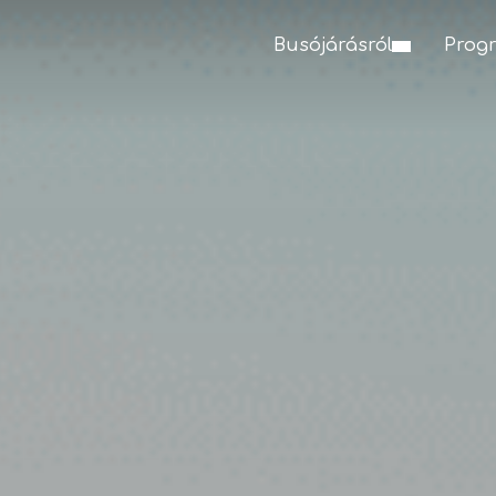
Busójárásról
Prog