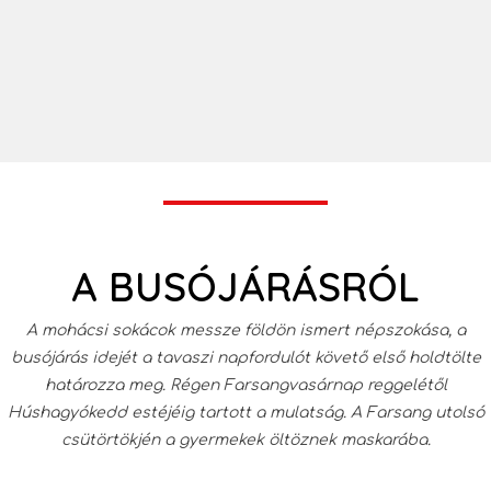
A BUSÓJÁRÁSRÓL
A mohácsi sokácok messze földön ismert népszokása, a
busójárás idejét a tavaszi napfordulót követő első holdtölte
határozza meg. Régen Farsangvasárnap reggelétől
Húshagyókedd estéjéig tartott a mulatság. A Farsang utolsó
csütörtökjén a gyermekek öltöznek maskarába.