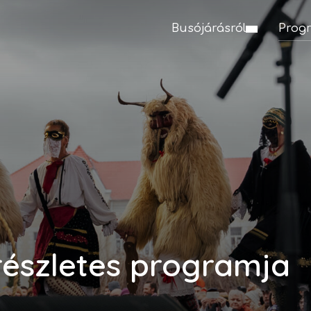
Busójárásról
Prog
részletes programja