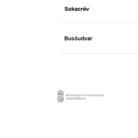
Sokacrév
Busóudvar