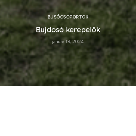
BUSÓCSOPORTOK
Bujdosó kerepelők
január 18, 2024
A “BÚjdoSÓ Kerepelők” busócsoport 2013-ban
szerveződött és a 2014-es busójáráson szerepelt
először.
A csoport 7 férfi taggal és néhány női taggal, a
Mohácsi Polgárok Olvasókörének támogatásával