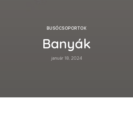
BUSÓCSOPORTOK
Banyák
január 18, 2024
lete a Busó Borozó kerthelyiségében, egy augusztus 
ánccsoport tagjainak fejéből. A lelkes társaság azonnal
a ünnepli a télűzést. A csoport színesítése érdekébe